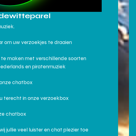
dewitteparel
muziek.
aar om uw verzoekjes te draaien
 te maken met verschillende soorten
Nederlands en piratenmuziek
n onze chatbox
 u terecht in onze verzoekbox
nze chatbox
ullie veel luister en chat plezier toe