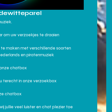
dewitteparel
muziek.
aar om uw verzoekjes te draaien
 te maken met verschillende soorten
Nederlands en piratenmuziek
n onze chatbox
 u terecht in onze verzoekbox
nze chatbox
ullie veel luister en chat plezier toe