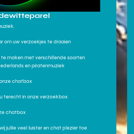
dewitteparel
muziek.
aar om uw verzoekjes te draaien
 te maken met verschillende soorten
Nederlands en piratenmuziek
n onze chatbox
 u terecht in onze verzoekbox
nze chatbox
ullie veel luister en chat plezier toe