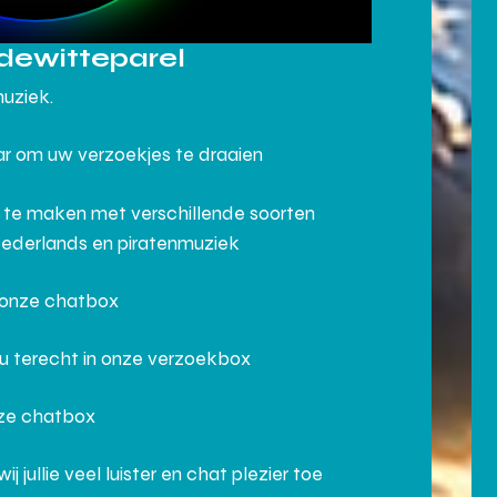
dewitteparel
muziek.
aar om uw verzoekjes te draaien
 te maken met verschillende soorten
Nederlands en piratenmuziek
n onze chatbox
 u terecht in onze verzoekbox
nze chatbox
ullie veel luister en chat plezier toe