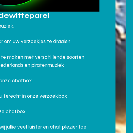
dewitteparel
muziek.
aar om uw verzoekjes te draaien
 te maken met verschillende soorten
Nederlands en piratenmuziek
n onze chatbox
 u terecht in onze verzoekbox
nze chatbox
ullie veel luister en chat plezier toe