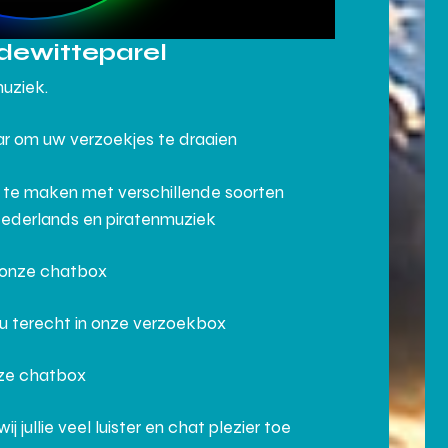
dewitteparel
muziek.
aar om uw verzoekjes te draaien
 te maken met verschillende soorten
Nederlands en piratenmuziek
n onze chatbox
 u terecht in onze verzoekbox
nze chatbox
ullie veel luister en chat plezier toe