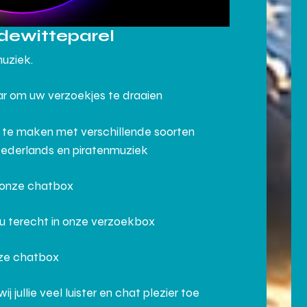
dewitteparel
muziek.
aar om uw verzoekjes te draaien
 te maken met verschillende soorten
Nederlands en piratenmuziek
n onze chatbox
 u terecht in onze verzoekbox
nze chatbox
ullie veel luister en chat plezier toe