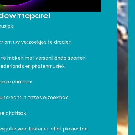
dewitteparel
muziek.
aar om uw verzoekjes te draaien
 te maken met verschillende soorten
Nederlands en piratenmuziek
n onze chatbox
 u terecht in onze verzoekbox
nze chatbox
ullie veel luister en chat plezier toe