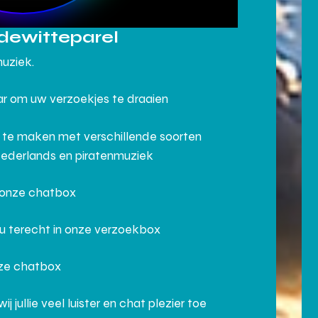
dewitteparel
muziek.
aar om uw verzoekjes te draaien
 te maken met verschillende soorten
Nederlands en piratenmuziek
n onze chatbox
 u terecht in onze verzoekbox
nze chatbox
ullie veel luister en chat plezier toe