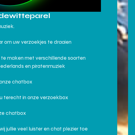
dewitteparel
muziek.
aar om uw verzoekjes te draaien
 te maken met verschillende soorten
Nederlands en piratenmuziek
n onze chatbox
 u terecht in onze verzoekbox
nze chatbox
ullie veel luister en chat plezier toe