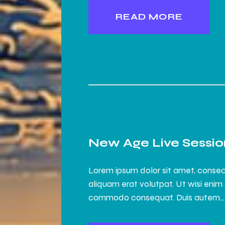
READ MORE
New Age Live Sessio
Lorem ipsum dolor sit amet, consec
aliquam erat volutpat. Ut wisi enim 
commodo consequat. Duis autem…