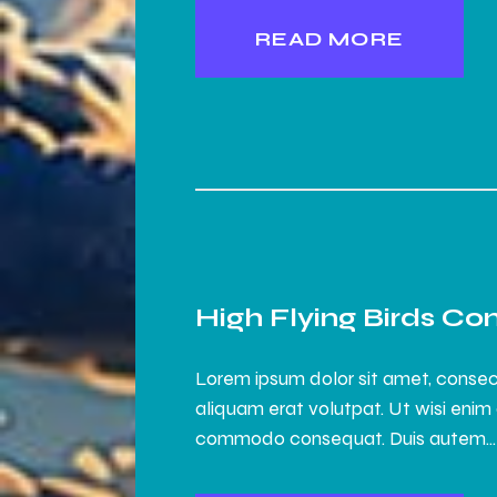
READ MORE
High Flying Birds Co
Lorem ipsum dolor sit amet, consec
aliquam erat volutpat. Ut wisi enim 
commodo consequat. Duis autem…